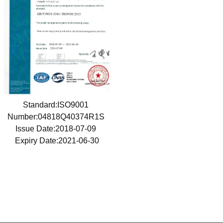
Standard:ISO9001
Number:04818Q40374R1S
Issue Date:2018-07-09
Expiry Date:2021-06-30