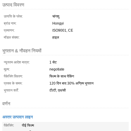
उत्पाद विवरण
उत्पत्ति के प्लेस:
चांगशु
ब्रांड नाम:
Hongyi
प्रमाणन:
ISO9001, CE
मॉडल संख्या:
हाइल
भुगतान & नौवहन नियमों
न्यूनतम आदेश मात्रा:
1 सेट
मूल्य:
negotiate
पैकेजिंग विवरण:
फिल्म के साथ पैकिंग
प्रसव के समय:
120 दिन बाद 30% अग्रिम भुगतान
भुगतान शर्तें:
टी/टी, एल/सी
वर्णन
अस्तर उत्पादन लाइन
पैकेजिंग:
पीई फिल्म