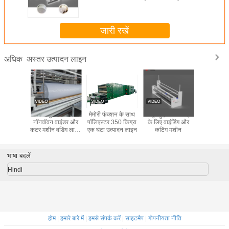
जारी रखें
अस्तर उत्पादन लाइन
अधिक
पॉलिएस्टर
उच्च गुणवत्ता वाली
मेमोरी फंक्शन के साथ
गैर बुने हुए वाडिंग लाइन
2025 नॉनवॉव
डिंग वैडिंग
नॉनवॉवन वाइंडर और
पॉलिएस्टर 350 किग्रा
के लिए वाइंडिंग और
लाइन के 
ंग फेल्ट के
कटर मशीन वडिंग लाइन
एक घंटा उत्पादन लाइन
कटिंग मशीन
प्रकार की वा
ादन लाइन
के लिए
कटिंग 
भाषा बदलें
Hindi
होम
|
हमारे बारे में
|
हमसे संपर्क करें
|
साइटमैप
|
गोपनीयता नीति