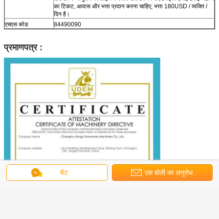
का टिकट, आवास और भत्ता प्रदान करना चाहिए, भत्ता 180USD / व्यक्ति /
दिन है।
एचएस कोड
84490090
प्रमाणपत्र :
चैट
एक बोली का अनुरोध