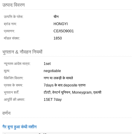
उत्पाद विवरण
उत्पत्ति के प्लेस:
चीन
ब्रांड नाम:
HONGYI
प्रमाणन:
CE/ISO9001
मॉडल संख्या:
1850
भुगतान & नौवहन नियमों
न्यूनतम आदेश मात्रा:
1set
मूल्य:
negotiable
पैकेजिंग विवरण:
नग्न या लकड़ी के मामले
प्रसव के समय:
7days के बाद deposite प्राप्त
भुगतान शर्तें:
टी/टी, वेस्टर्न यूनियन, Moneygram, एल/सी
आपूर्ति की क्षमता:
1SET 7day
वर्णन
गैर बुना हुआ कंधी मशीन