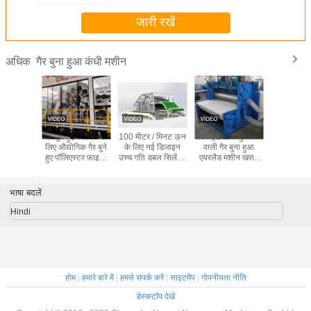
जारी रखें
गैर बुना हुआ कंधी मशीन
अधिक
ेंडर डबल
गैर बुने हुए मशीनरी के
100 मीटर / मिनट ऊन
HYQL उच्च गुणवत्ता
1000 किग
न कार्डिंग
लिए औद्योगिक गैर बुने
के लिए नई डिजाइन
वाली गैर बुना हुआ
नॉनवॉवन 
िग्रा / एच
हुए पॉलिएस्टर फाइबर
उच्च गति डबल सिलेंडर
एयरलैड मशीन खराब
मशीन, सुई पंच
कार्डिंग मशीन
गैर बुना हुआ कार्डिंग
अपशिष्ट फाइबर के लिए
फेल्ट उत्प
मशीन
भाषा बदलें
Hindi
होम
|
हमारे बारे में
|
हमसे संपर्क करें
|
साइटमैप
|
गोपनीयता नीति
डेस्कटॉप देखें