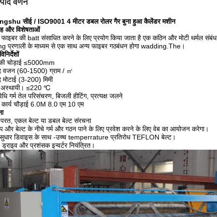
्पाद वर्णन
gshu सीई / ISO9001 4 मीटर डबल रोलर गैर बुना हुआ कैलेंडर मशीन
ोह और विशेषताओं
फाइबर की batt संसाधित करने के लिए प्रयोग किया जाता है एक कठिन और मोटी थर्मल संबंध 
ing प्रणाली के माध्यम से एक साथ अन्य फाइबर गठबंधन होगा wadding.The।
िनिर्देशों
य की चोड़ाई ≤5000mm
ाद वजन (60-1500) ग्राम / ㎡
द मोटाई (3-200) मिमी
 अस्थायी। ≤220 ℃
िधि गर्म तेल परिसंचरण, बिजली हीटिंग, प्रत्यक्ष जलने
कार्य चौड़ाई 6.0M 8.0 एम 10 एम
ना
परत, एकल बेल्ट या डबल बेल्ट संरचना
 और बेल्ट के नीचे गर्म और गठन पाने के लिए प्रवेश करने के लिए वेब का आयोजन करेगा।
सुधार डिवाइस के साथ -उच्च temperrature प्रतिरोध TEFLON बेल्ट।
य ड्राइव और प्रशंसक इन्वर्टर नियंत्रित।