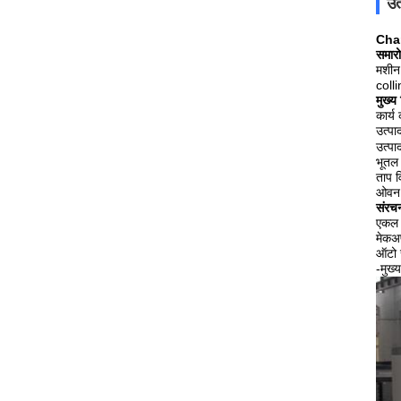
उत
Chan
समार
मशीन 
coll
मुख्य व
कार्
उत्प
उत्पा
भूतल
ताप व
ओवन 
संरच
एकल 
मेकअप
ऑटो 
-मुख्