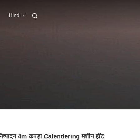
Hindi
निष्पादन 4m कपड़ा Calendering मशीन हॉट