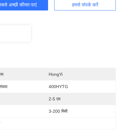
बसे अच्छी कीमत पाएं
हमसे संपर्क करें
नाम
HongYi
ंख्या
400HYTG
2-5 एम
3-200 मिमी
न