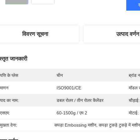
स
विवरण सूचना
उत्पाद वर्णन
स्तृत जानकारी
पत्ति के प्लेस
चीन
ब्रांड 
रमाणन
ISO9001/CE
मॉडल स
्पाद का नाम:
डबल रोलर / तीन रोलर कैलेंडर
चौड़ाई:
एसएम:
60-1500g / एम 2
मोटाई:
रमुखता देना:
कपड़ा Embossing मशीन
, 
कपड़ा टुकड़े टुकड़े में मशी