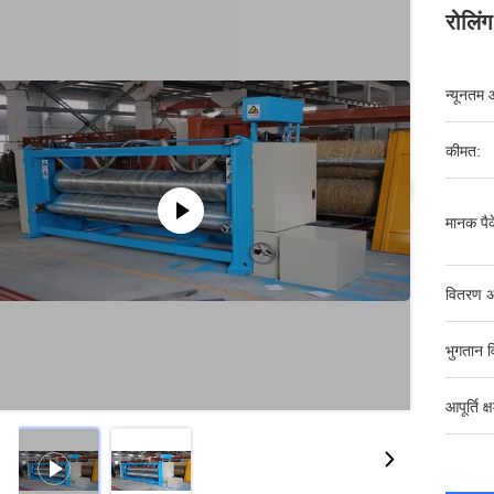
रोलिं
न्यूनतम 
कीमत:
मानक पैक
वितरण अ
भुगतान व
आपूर्ति क्