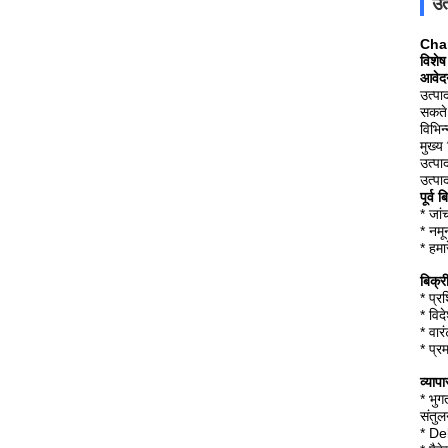
उत
Chan
विशेष
आवेद
उत्पा
सकते
विभिन
मुख्य 
उत्पा
उत्प
पूर्व 
* जां
* नमू
* हमा
बिक्र
* प्र
* विद
* वार
* प्
व्याप
* भुग
संतुल
* Del