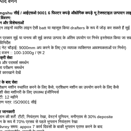
्पाद वर्णन
gshu सीई / आईएसओ 9001 6 फिल्टर कपड़े औद्योगिक कपड़े भू टेक्सटाइल उत्पादन ला
 विवरण:
न और विशेषताओं
दन लाइनों व्याप्ति लाइन ऐसी batt या महसूस किया drafters के रूप में जोड़ कर सकते हैं सु
्न प्रकार सुई या घनत्व की सुई करघा उत्पाद के अंतिम उपयोग पर निर्भर इस्तेमाल किया जा स
विनिर्देश
द नेट चौड़ाई: 9000mm अप करने के लिए (या व्यापक व्यक्तिगत आवश्यकताओं पर निर्भर)
ाद वजन :: 100-1000g / एम 2
बिक्री सेवा
च और परामर्श समर्थन
ना परीक्षण समर्थन
रे कारखाने देखें
ी के बाद सेवा
शिक्षण मशीन स्थापित करने के लिए कैसे, प्रशिक्षण मशीन का उपयोग करने के लिए कैसे
ेशी सेवा मशीनरी के लिए उपलब्ध इंजीनियर्स
ंटी: 12 महीने
रमाण पत्र: ISO9001 सीई
ार जानकारी
तान की शर्तें: टीटी, नियंत्रण रेखा, वेस्टर्न यूनियन, मनीग्राम से 30% deposite
न के रूप में 70% प्रसव से पहले भुगतान नियंत्रण रेखा
ivrey समय: appox 7 कार्य दिवसों के बाकी भुगतान प्राप्त करने के बाद