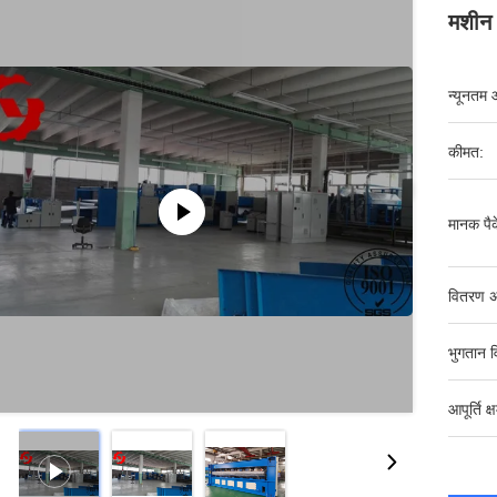
मशीन 
न्यूनतम 
कीमत:
मानक पैक
वितरण अ
भुगतान व
आपूर्ति क्