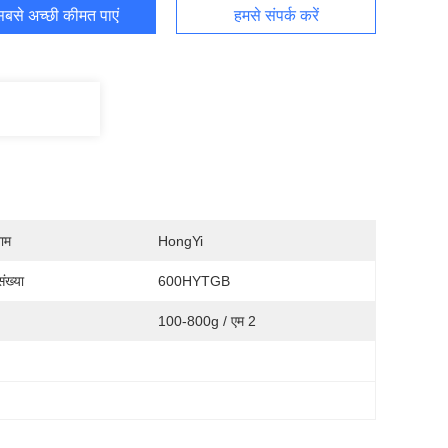
बसे अच्छी कीमत पाएं
हमसे संपर्क करें
नाम
HongYi
ंख्या
600HYTGB
100-800g / एम 2