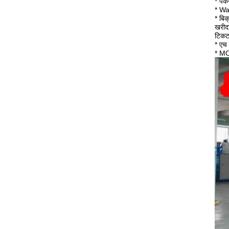
* पैक
* Wa
* बिक
खरीद
टिकट,
* एच
* M