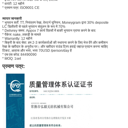
* वारंटी: 12 महीने
* प्रमाण पत्र: ISO9001 CE
व्यापार जानकारी
* भुगतान शर्तें: TT, नियंत्रण रेखा, वेस्टर्न यूनियन, Moneygram द्वारा 30% deposite
LC डिलीवरी से पहले भुगतान संतुलन के रूप में 70%
* Delivrey समय: Appox 7 कार्य दिवसों में बाकी भुगतान प्राप्त करने के बाद
* पैकेज: nake, लकड़ी के मामले
* Warrantty: 12 महीने
* बिक्री के बाद सेवा: हम 2-3 कार्यकर्ताओं की स्थापना करने के लिए भेज देंगे और कमीशन
रेखा के खरीदार के अनुरोध पर। और खरीदार राउंड ट्रिप हवाई जहाज़ प्रदान करना चाहिए
टिकट, आवास और भत्ता, भत्ता 70USD /person/day है
* एच एस कोड: 84490090
* MOQ: 1set
प्रमाण पत्र: