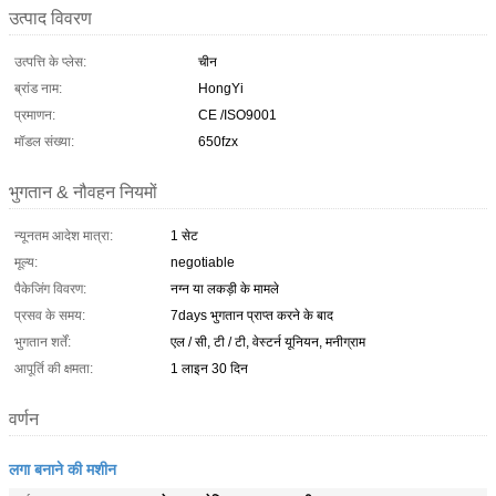
उत्पाद विवरण
उत्पत्ति के प्लेस:
चीन
ब्रांड नाम:
HongYi
प्रमाणन:
CE /ISO9001
मॉडल संख्या:
650fzx
भुगतान & नौवहन नियमों
न्यूनतम आदेश मात्रा:
1 सेट
मूल्य:
negotiable
पैकेजिंग विवरण:
नग्न या लकड़ी के मामले
प्रसव के समय:
7days भुगतान प्राप्त करने के बाद
भुगतान शर्तें:
एल / सी, टी / टी, वेस्टर्न यूनियन, मनीग्राम
आपूर्ति की क्षमता:
1 लाइन 30 दिन
वर्णन
लगा बनाने की मशीन