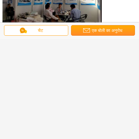
चैट
एक बोली का अनुरोध
एजेंट: