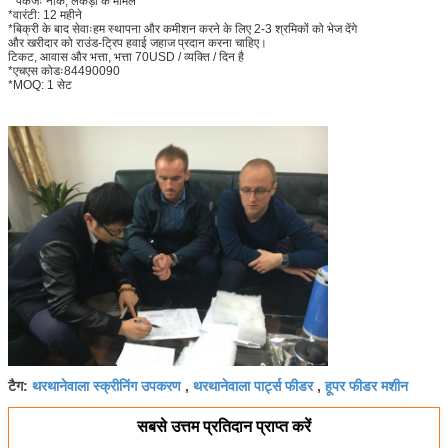
* पैकेजः नाके, लकड़ी के मामले
*वारंटी: 12 महीने
*बिक्री के बाद सेवाःहम स्थापना और कमीशन करने के लिए 2-3 श्रमिकों को भेज देंगे
और खरीदार को राउंड-ट्रिप हवाई जहाज प्रदान करना चाहिए।
टिकट, आवास और भत्ता, भत्ता 70USD / व्यक्ति / दिन है
*एचएस कोडः84490090
*MOQ: 1 सेट
थरथानेवाला स्क्रीनिंग उपकरण
थरथानेवाला पार्ट्स फीडर
हूपर फीडर मशीन
टैग:
,
,
सबसे उत्तम प्रतिदान प्राप्त करें