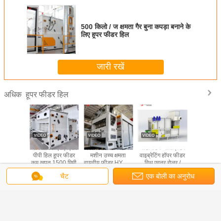
500 किलो / ज क्षमता गैर बुना कपड़ा बनाने के
लिए हूपर फीडर हिल
जारी रखें
हूपर फीडर हिल
अधिक
ार HYQY-
व्यावसायिक एसएमएस /
HONGE नॉनवॉवन
ऑटोमैटिक पॉलिएस्टर
2025 नया 
वीय कंपन
पीपी हिल हूपर फीडर
मशीन उच्च क्षमता
वाइब्रेटिंग हॉपर फीडर
HONGE गैर-ब
 फीडर
कम खपत 1500 मिमी
वायवीय फीडर HYQY-
विथ एवनर रोलर /
क्षमता वाय
220
स्ट्रिपर
CE के 
चैट
एक बोली का अनुरोध
भाषा बदलें
Hindi