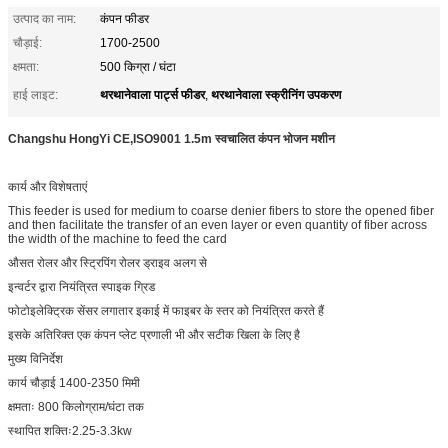
उत्पाद का नाम:
कंपन फीडर
चौड़ाई:
1700-2500
क्षमता:
500 किग्रा / घंटा
थरथानेवाला पार्ट्स फीडर
थरथानेवाला स्क्रीनिंग उपकरण
हाई लाइट:
,
Changshu HongYi CE,ISO9001 1.5m स्वचालित कंपन भोजन मशीन
कार्य और विशेषताएं
This feeder is used for medium to coarse denier fibers to store the opened fiber
and then facilitate the transfer of an even layer or even quantity of fiber across
the width of the machine to feed the card
औसत रोलर और स्ट्रिपिंग रोलर ड्राइव अलग से
इन्वर्टर द्वारा नियंत्रित स्पाइक ग्रिड
फोटोइलेक्ट्रिक सेंसर लगातार इकाई में फाइबर के स्तर को नियंत्रित करते हैं
इसके अतिरिक्त एक कंपन प्लेट प्रणाली भी और सटीक खिला के लिए है
मुख्य विनिर्देश
कार्य चौड़ाई 1400-2350 मिमी
क्षमताः 800 किलोग्राम/घंटा तक
स्थापित शक्तिः2.25-3.3kw