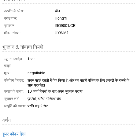
उत्पत्ति के प्लेस:
चीन
ब्रांड नाम:
HongYi
प्रमाणन:
ISO9001/CE
मॉडल संख्या:
HYWMJ
भुगतान & नौवहन नियमों
न्यूनतम आदेश
1set
मात्रा:
मूल्य:
negotiable
पैकेजिंग विवरण:
सबसे पहले दफ़्ती में पैक किया है, और तब बाहरी पैकिंग के लिए लकड़ी के मामले के
साथ प्रबलित
प्रसव के समय:
10 कार्य दिवसों के बाद अपने भुगतान प्राप्त
भुगतान शर्तें:
एल/सी, टी/टी, पश्चिमी संघ
आपूर्ति की क्षमता:
प्रति माह 2 सेट
वर्णन
हूपर फीडर हिल