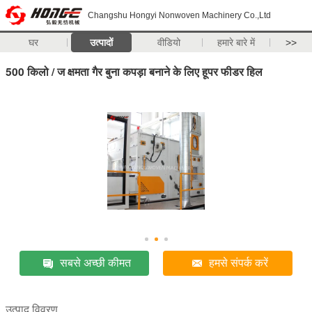
Changshu Hongyi Nonwoven Machinery Co.,Ltd
घर
उत्पादों
वीडियो
हमारे बारे में
>>
500 किलो / ज क्षमता गैर बुना कपड़ा बनाने के लिए हूपर फीडर हिल
सबसे अच्छी कीमत
हमसे संपर्क करें
उत्पाद विवरण