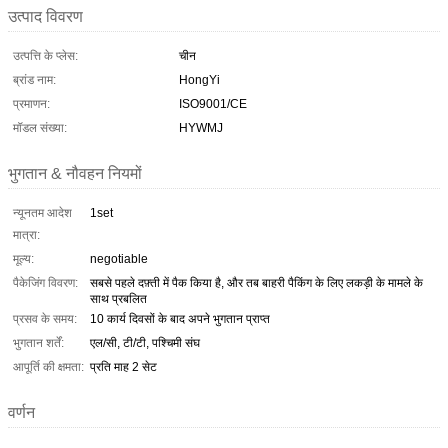
उत्पाद विवरण
उत्पत्ति के प्लेस:
चीन
ब्रांड नाम:
HongYi
प्रमाणन:
ISO9001/CE
मॉडल संख्या:
HYWMJ
भुगतान & नौवहन नियमों
न्यूनतम आदेश
1set
मात्रा:
मूल्य:
negotiable
पैकेजिंग विवरण:
सबसे पहले दफ़्ती में पैक किया है, और तब बाहरी पैकिंग के लिए लकड़ी के मामले के
साथ प्रबलित
प्रसव के समय:
10 कार्य दिवसों के बाद अपने भुगतान प्राप्त
भुगतान शर्तें:
एल/सी, टी/टी, पश्चिमी संघ
आपूर्ति की क्षमता:
प्रति माह 2 सेट
वर्णन